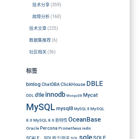
技术分享
(359)
故障分析
(160)
技术文章
(225)
数据集推荐
(6)
社区相关
(36)
标签
DBLE
binlog
ClickHouse
ChatDBA
innodb
dtle
Mycat
DDL
MongoDB
MySQL
mysql8
MySQL
MySQL 8
OceanBase
8.0
MySQL 8.0 新特性
Oracle
Percona
Prometheus
redis
sqle
SQLE
SCALE，SQL能力测评
SQL