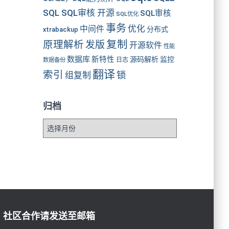
SQL SQL审核 开源
SQL审核
SQL优化
事务
优化
中间件
分布式
xtrabackup
复制
原理解析
发版
开源软件
性能
数据库
新特性
源码解析
监控
数据备份
日志
翻译
索引
锁
组复制
归档
社区合作请发送至邮箱