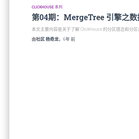
CLICKHOUSE 系列
第04期：MergeTree 引擎之
本文主要内容是关于了解 Clickhouse 的分区感念和分
由
社区 杨奇龙
，
6年
前