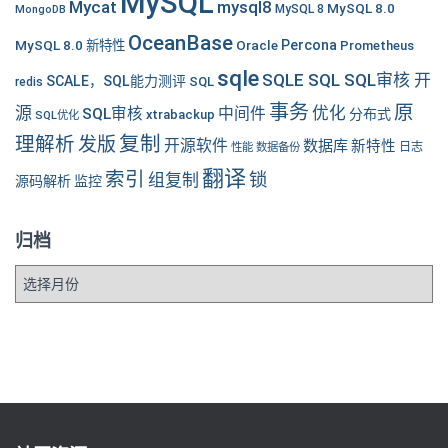
MySQL
Mycat
mysql8
MySQL 8.0
MySQL 8
MongoDB
OceanBase
MySQL 8.0 新特性
Oracle
Percona
Prometheus
sqle
SQLE SQL SQL审核 开
SCALE，SQL能力测评
SQL
redis
事务
原
源
优化
中间件
SQL审核
分布式
xtrabackup
SQL优化
复制
理解析
发版
开源软件
数据库
新特性
性能
数据备份
日志
翻译
索引
锁
组复制
源码解析
监控
归档