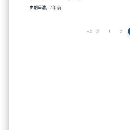
由
胡呈清
，
7年
前
上一页
1
2