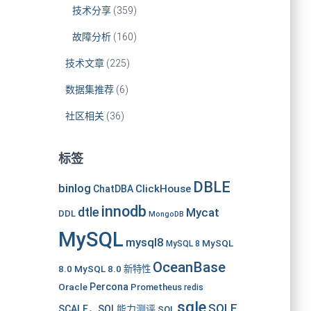
技术分享
(359)
故障分析
(160)
技术文章
(225)
数据集推荐
(6)
社区相关
(36)
标签
DBLE
binlog
ClickHouse
ChatDBA
innodb
dtle
Mycat
DDL
MongoDB
MySQL
mysql8
MySQL
MySQL 8
OceanBase
8.0
MySQL 8.0 新特性
Oracle
Percona
Prometheus
redis
sqle
SQLE
SCALE，SQL能力测评
SQL