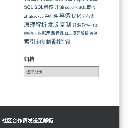
SQL SQL审核 开源
SQL审核
SQL优化
事务
优化
中间件
分布式
xtrabackup
复制
原理解析
发版
开源软件
性能
数据库
新特性
源码解析
监控
数据备份
日志
翻译
索引
锁
组复制
归档
社区合作请发送至邮箱