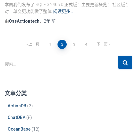
本周我们发布了 SQLE 3.2405.0 正式版！主要更新概览： 社区版 针
对工单变更功能做了整体
阅读更多…
由
OssActiontech
，
2年
前
文
上一页
1
2
3
4
下一页
章
搜
搜索…
索
导
：
航
文章分类
ActionDB
(2)
ChatDBA
(8)
OceanBase
(18)