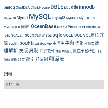
DBLE
innodb
dtle
binlog
ClickHouse
ChatDBA
DDL
MySQL
Mycat
mysql8
MySQL 8.0
MySQL 8
MongoDB
OceanBase
MySQL 8.0 新特性
Oracle
Percona
Prometheus
sqle
SQLE SQL SQL审核 开
SCALE，SQL能力测评
SQL
redis
事务
原
源
优化
中间件
SQL审核
分布式
xtrabackup
SQL优化
复制
理解析
发版
开源软件
数据库
新特性
性能
数据备份
日志
翻译
索引
锁
组复制
源码解析
监控
归档
归
档