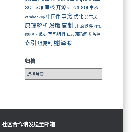
SQL SQL审核 开源
SQL审核
SQL优化
事务
优化
中间件
分布式
xtrabackup
复制
原理解析
发版
开源软件
性能
数据库
新特性
源码解析
监控
数据备份
日志
翻译
索引
锁
组复制
归档
归
档
社区合作请发送至邮箱