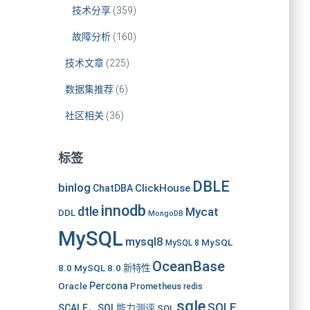
技术分享
(359)
故障分析
(160)
技术文章
(225)
数据集推荐
(6)
社区相关
(36)
标签
DBLE
binlog
ClickHouse
ChatDBA
innodb
dtle
Mycat
DDL
MongoDB
MySQL
mysql8
MySQL
MySQL 8
OceanBase
8.0
MySQL 8.0 新特性
Oracle
Percona
Prometheus
redis
sqle
SQLE
SCALE，SQL能力测评
SQL