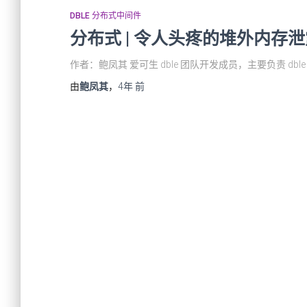
DBLE 分布式中间件
分布式 | 令人头疼的堆外内存
作者：鲍凤其 爱可生 dble 团队开发成员，主要负责 d
由
鲍凤其
，
4年
前