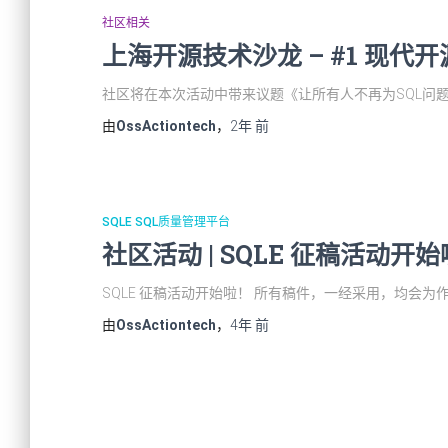
社区相关
上海开源技术沙龙 – #1 现代
社区将在本次活动中带来议题《让所有人不再为SQL问题头疼
由
OssActiontech
，
2年
前
SQLE SQL质量管理平台
社区活动 | SQLE 征稿活动开
SQLE 征稿活动开始啦！ 所有稿件，一经采用，均会为
由
OssActiontech
，
4年
前