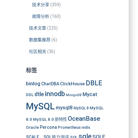
技术分享
(359)
故障分析
(160)
技术文章
(225)
数据集推荐
(6)
社区相关
(36)
标签
DBLE
binlog
ClickHouse
ChatDBA
innodb
dtle
Mycat
DDL
MongoDB
MySQL
mysql8
MySQL
MySQL 8
OceanBase
8.0
MySQL 8.0 新特性
Oracle
Percona
Prometheus
redis
sqle
SQLE
SCALE，SQL能力测评
SQL