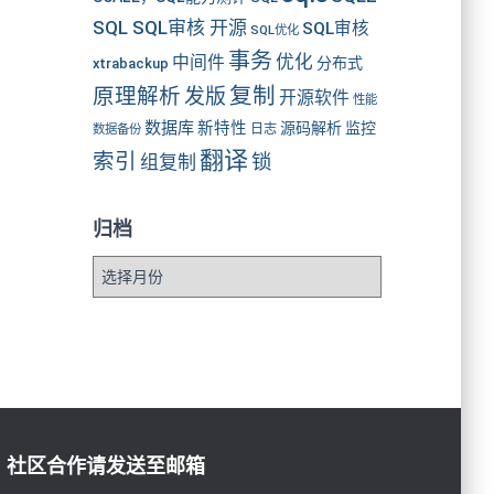
SQL SQL审核 开源
SQL审核
SQL优化
事务
优化
中间件
分布式
xtrabackup
复制
原理解析
发版
开源软件
性能
数据库
新特性
源码解析
监控
数据备份
日志
翻译
索引
锁
组复制
归档
社区合作请发送至邮箱