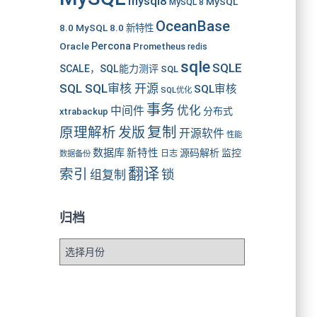
mysql8
MySQL
MySQL 8
OceanBase
8.0
MySQL 8.0 新特性
Oracle
Percona
Prometheus
redis
sqle
SQLE
SCALE，SQL能力测评
SQL
SQL SQL审核 开源
SQL审核
SQL优化
事务
优化
中间件
分布式
xtrabackup
复制
原理解析
发版
开源软件
性能
数据库
新特性
源码解析
监控
数据备份
日志
翻译
索引
锁
组复制
归档
归
档