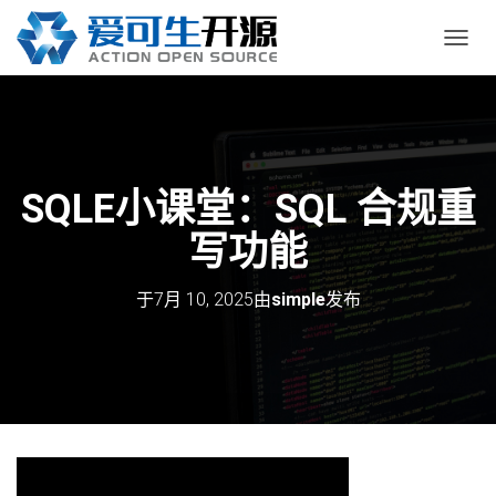
切
换
导
航
SQLE小课堂：SQL 合规重
写功能
于
7月 10, 2025
由
simple
发布