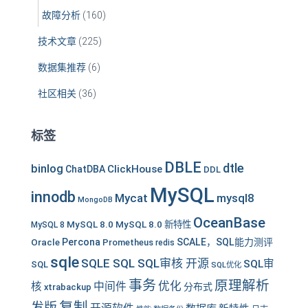
故障分析
(160)
技术文章
(225)
数据集推荐
(6)
社区相关
(36)
标签
DBLE
dtle
binlog
ClickHouse
ChatDBA
DDL
MySQL
innodb
Mycat
mysql8
MongoDB
OceanBase
MySQL 8.0
MySQL 8.0 新特性
MySQL 8
Oracle
Percona
SCALE，SQL能力测评
Prometheus
redis
sqle
SQLE SQL SQL审核 开源
SQL审
SQL
SQL优化
事务
原理解析
优化
中间件
核
分布式
xtrabackup
复制
发版