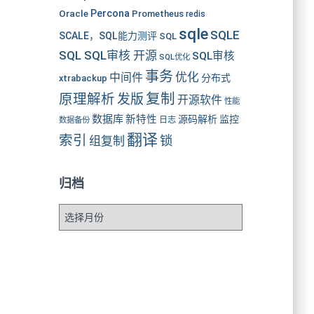
Oracle
Percona
Prometheus
redis
sqle
SQLE
SCALE，SQL能力测评
SQL
SQL SQL审核 开源
SQL审核
SQL优化
事务
优化
中间件
分布式
xtrabackup
复制
原理解析
发版
开源软件
性能
数据库
新特性
源码解析
监控
数据备份
日志
翻译
索引
锁
组复制
归档
归
档