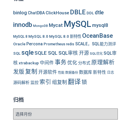
DBLE
dtle
binlog
ClickHouse
ChatDBA
DDL
MySQL
innodb
Mycat
mysql8
MongoDB
OceanBase
MySQL 8.0
MySQL 8.0 新特性
MySQL 8
Oracle
Percona
SCALE，SQL能力测评
Prometheus
redis
sqle
SQLE SQL SQL审核 开源
SQL审
SQL
SQL优化
事务
原理解析
优化
中间件
核
分布式
xtrabackup
复制
发版
开源软件
数据库
新特性
性能
数据备份
日志
翻译
索引
锁
组复制
源码解析
监控
归档
归
档