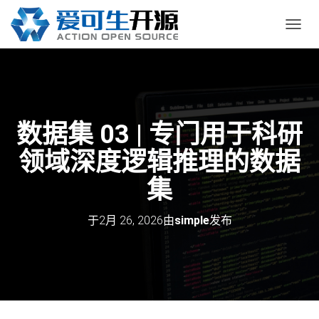
切
换
导
航
数据集 03 | 专门用于科研
领域深度逻辑推理的数据
集
于
2月 26, 2026
由
simple
发布