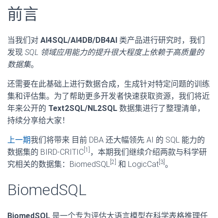
前言
当我们对
AI4SQL/AI4DB/DB4AI
类产品进行研究时，我们
发现
SQL 领域应用能力的提升很大程度上依赖于高质量的
数据集
。
还需要在此基础上进行数据合成，生成针对特定问题的训练
集和评估集。为了帮助更多开发者快速获取资源，我们将近
年来公开的
Text2SQL/NL2SQL
数据集进行了整理清单，
持续分享给大家！
上一期
我们将带来
目前 DBA 还大幅领先 AI
的 SQL 能力的
[1]
数据集的
BIRD-CRITIC
，本期我们继续介绍两款与科学研
[2]
[3]
究相关的数据集：
BiomedSQL
和
LogicCat
。
BiomedSQL
BiomedSQL
是一个专为评估大语言模型在科学表格推理任