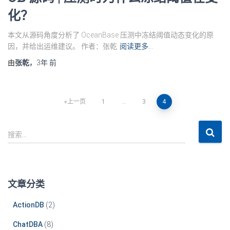
化？
本文从源码角度分析了 OceanBase 压测中冻结阈值动态变化的原
因，并给出运维建议。 作者：张乾
阅读更多…
由
张乾
，
3年
前
文
上一页
1
…
3
4
章
搜
搜索…
索
导
：
航
文章分类
ActionDB
(2)
ChatDBA
(8)