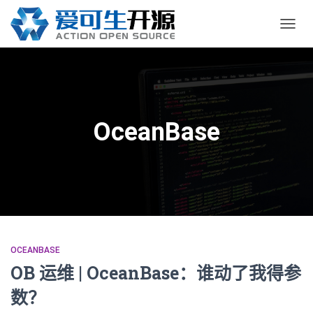
切
换
导
航
OceanBase
OCEANBASE
OB 运维 | OceanBase：谁动了我得参
数？