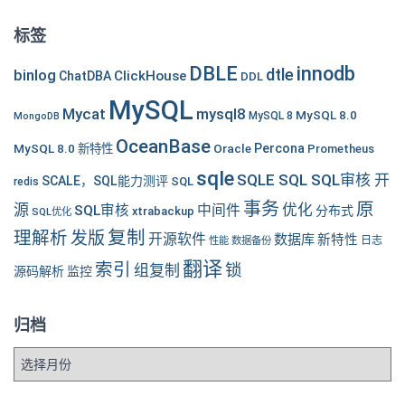
标签
DBLE
innodb
dtle
binlog
ClickHouse
ChatDBA
DDL
MySQL
Mycat
mysql8
MySQL 8.0
MySQL 8
MongoDB
OceanBase
MySQL 8.0 新特性
Oracle
Percona
Prometheus
sqle
SQLE SQL SQL审核 开
SCALE，SQL能力测评
SQL
redis
事务
原
源
优化
中间件
SQL审核
分布式
xtrabackup
SQL优化
复制
理解析
发版
开源软件
数据库
新特性
性能
数据备份
日志
翻译
索引
锁
组复制
源码解析
监控
归档
归
档