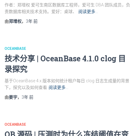
作者：郑增权 爱可生南区数据库工程师，爱可生 DBA 团队成员，负
责数据库相关技术支持。爱好：桌球、
阅读更多…
由
郑增权
，
3年
前
OCEANBASE
技术分享 | OceanBase 4.1.0 clog 目
录探究
基于OceanBase 4.x 版本如何统计租户每日 clog 日志生成量的背景
下，探究以及如何查看
阅读更多…
由
姜宇
，
3年
前
OCEANBASE
OB 源码 | 压测时为什么冻结阈值在变