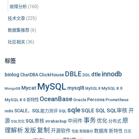
故障分析
(160)
技术文章
(225)
数据集推荐
(6)
社区相关
(36)
标签
DBLE
innodb
dtle
binlog
ClickHouse
ChatDBA
DDL
MySQL
Mycat
mysql8
MySQL 8.0
MySQL 8
MongoDB
OceanBase
MySQL 8.0 新特性
Oracle
Percona
Prometheus
sqle
SQLE SQL SQL审核 开
SCALE，SQL能力测评
SQL
redis
事务
原
源
优化
中间件
SQL审核
分布式
xtrabackup
SQL优化
复制
理解析
发版
开源软件
数据库
新特性
性能
数据备份
日志