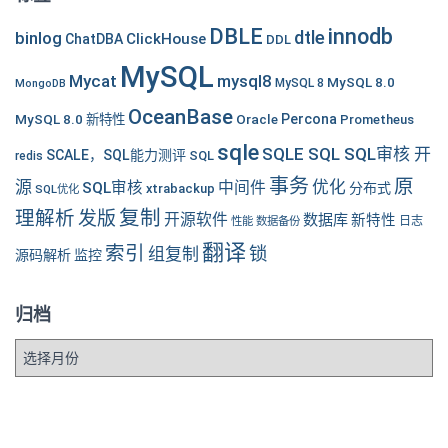
DBLE
innodb
dtle
binlog
ClickHouse
ChatDBA
DDL
MySQL
Mycat
mysql8
MySQL 8.0
MySQL 8
MongoDB
OceanBase
MySQL 8.0 新特性
Oracle
Percona
Prometheus
sqle
SQLE SQL SQL审核 开
SCALE，SQL能力测评
SQL
redis
事务
原
源
优化
中间件
SQL审核
分布式
xtrabackup
SQL优化
复制
理解析
发版
开源软件
数据库
新特性
性能
数据备份
日志
翻译
索引
锁
组复制
源码解析
监控
归档