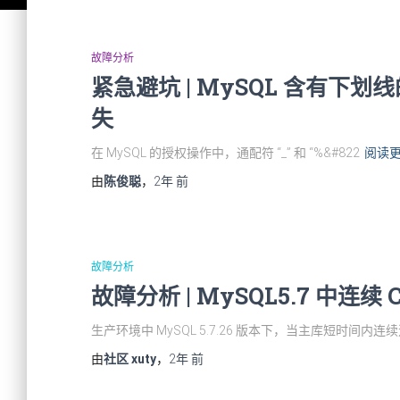
故障分析
紧急避坑 | MySQL 含有
失
在 MySQL 的授权操作中，通配符 “_” 和 “%&#822
阅读更
由
陈俊聪
，
2年
前
故障分析
故障分析 | MySQL5.7 中连续 C
生产环境中 MySQL 5.7.26 版本下，当主库短时间内连续遇
由
社区 xuty
，
2年
前