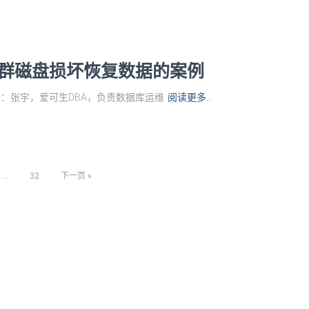
se 集群磁盘损坏恢复数据的案例
 作者：张宇，爱可生DBA，负责数据库运维
阅读更多…
…
32
下一页