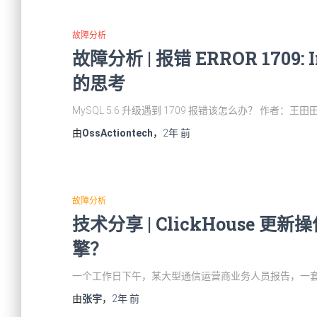
故障分析
故障分析 | 报错 ERROR 1709: In
的思考
MySQL 5.6 升级遇到 1709 报错该怎么办？ 作者：
由
OssActiontech
，
2年
前
故障分析
技术分享 | ClickHouse
擎？
一个工作日下午，某大型通信运营商业务人员报告，一套 Cl
由
张宇
，
2年
前