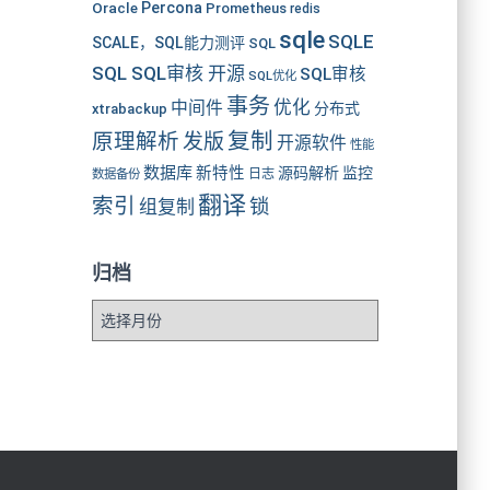
Oracle
Percona
Prometheus
redis
sqle
SQLE
SCALE，SQL能力测评
SQL
SQL SQL审核 开源
SQL审核
SQL优化
事务
优化
中间件
分布式
xtrabackup
复制
原理解析
发版
开源软件
性能
数据库
新特性
源码解析
监控
数据备份
日志
翻译
索引
锁
组复制
归档
归
档