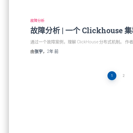
故障分析
故障分析 | 一个 Clickhou
通过一个故障案例，理解 ClickHouse 分布式机制。
由
张宇
，
2年
前
文
1
2
章
导
航