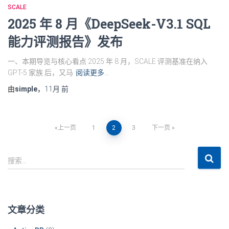
SCALE
2025 年 8 月《DeepSeek-V3.1 SQL
能力评测报告》发布
一、本期导览与核心看点 2025 年 8 月，SCALE 评测基准在纳入
GPT-5 家族 后，又马
阅读更多…
由
simple
，
11月
前
文
上一页
1
2
3
下一页
章
搜
搜索…
索
导
：
航
文章分类