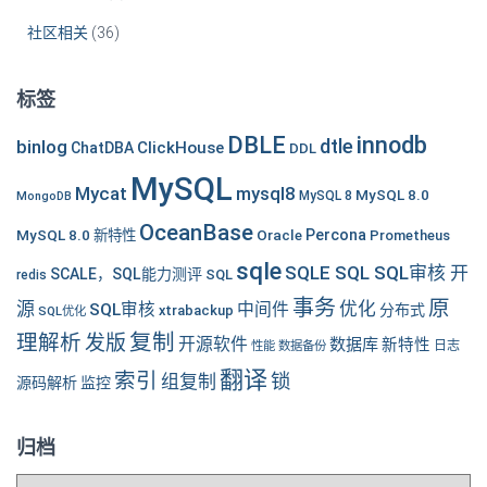
社区相关
(36)
标签
DBLE
innodb
dtle
binlog
ClickHouse
ChatDBA
DDL
MySQL
Mycat
mysql8
MySQL 8.0
MySQL 8
MongoDB
OceanBase
MySQL 8.0 新特性
Oracle
Percona
Prometheus
sqle
SQLE SQL SQL审核 开
SCALE，SQL能力测评
SQL
redis
事务
原
源
优化
中间件
SQL审核
分布式
xtrabackup
SQL优化
复制
理解析
发版
开源软件
数据库
新特性
性能
数据备份
日志
翻译
索引
锁
组复制
源码解析
监控
归档
归