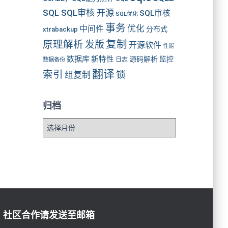
SQL SQL审核 开源
SQL审核
SQL优化
事务
优化
中间件
分布式
xtrabackup
复制
原理解析
发版
开源软件
性能
数据库
新特性
源码解析
监控
数据备份
日志
翻译
索引
锁
组复制
归档
社区合作请发送至邮箱