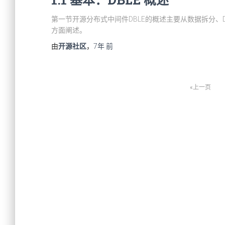
第一节开源分布式中间件DBLE的概述主要从数据拆分、D
方面阐述。
由
开源社区
，
7年
前
上一页