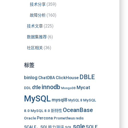
技术分享
(359)
故障分析
(160)
技术文章
(225)
数据集推荐
(6)
社区相关
(36)
标签
DBLE
binlog
ClickHouse
ChatDBA
innodb
dtle
Mycat
DDL
MongoDB
MySQL
mysql8
MySQL
MySQL 8
OceanBase
8.0
MySQL 8.0 新特性
Oracle
Percona
Prometheus
redis
sqle
SQLE
SCALE，SQL能力测评
SQL