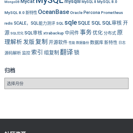
MySQL
Mycat
mysql8
MySQL 8.0
MySQL 8
MongoDB
OceanBase
MySQL 8.0 新特性
Oracle
Percona
Prometheus
sqle
SQLE SQL SQL审核 开
SCALE，SQL能力测评
SQL
redis
事务
原
源
优化
中间件
SQL审核
分布式
xtrabackup
SQL优化
复制
理解析
发版
开源软件
数据库
新特性
性能
数据备份
日志
翻译
索引
锁
组复制
源码解析
监控
归档