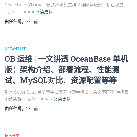
OceanBase 的 Oracle 模式不是只支持 2 种隔离级别：读已提交
（Read Commi
阅读更多…
由
任仲禹
，
2年
前
OCEANBASE
OB 运维 | 一文讲透 OceanBase 单机
版：架构介绍、部署流程、性能测
试、MySQL对比、资源配置等等
引言 OceanBase 单机集中式集群（即单机版，后文不再称“单机集
中式集群”）是OceanBas
阅读更多…
由
任仲禹
，
2年
前
技术分享