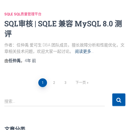
SQLE SQL质量管理平台
SQL审核 | SQLE 兼容 MySQL 8.0 测
评
作者：任仲禹 爱可生 DBA 团队成员，擅长故障分析和性能优化，文
章相关技术问题，欢迎大家一起讨论。
阅读更多…
由
任仲禹
，
4年
前
文
1
2
3
下一页
章
搜
搜索…
索
导
：
航
文章分类