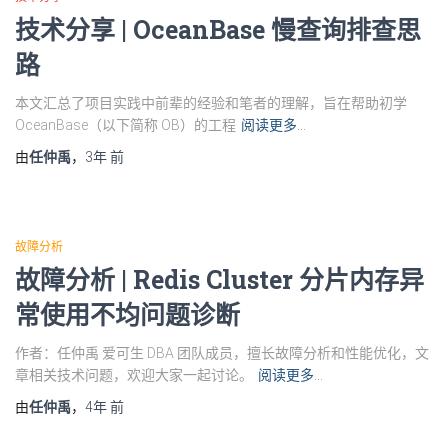
技术分享 | OceanBase 慢查询排查思
路
本文汇总了项目实践中前辈的经验和笔者的理解，旨在帮助初学
OceanBase（以下简称 OB）的工程
阅读更多…
由
任仲禹
，
3年
前
故障分析
故障分析 | Redis Cluster 分片内存异
常使用不均问题诊断
作者：任仲禹 爱可生 DBA 团队成员，擅长故障分析和性能优化，文
章相关技术问题，欢迎大家一起讨论。
阅读更多…
由
任仲禹
，
4年
前