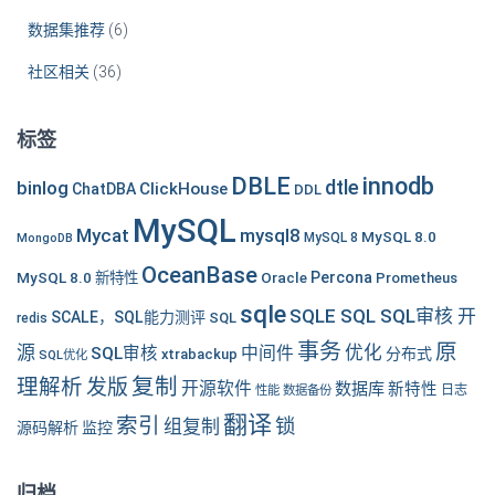
数据集推荐
(6)
社区相关
(36)
标签
DBLE
innodb
dtle
binlog
ClickHouse
ChatDBA
DDL
MySQL
Mycat
mysql8
MySQL 8.0
MySQL 8
MongoDB
OceanBase
MySQL 8.0 新特性
Oracle
Percona
Prometheus
sqle
SQLE SQL SQL审核 开
SCALE，SQL能力测评
SQL
redis
事务
原
源
优化
中间件
SQL审核
分布式
xtrabackup
SQL优化
复制
理解析
发版
开源软件
数据库
新特性
性能
数据备份
日志
翻译
索引
锁
组复制
源码解析
监控
归档