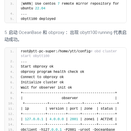
[
WARN
]
 Use centos 
7
 remote mirror repository for 
ubuntu 
22.04
...
obytt100 deployed
5. 启动 OceanBase 和 obproxy ：出现 obytt100 running 代表启
动成功。
root@ytt-pc-super:/home/ytt/config
# obd cluster 
start obytt100
...
Start obproxy ok
obproxy program health check ok
Connect to obproxy ok
Initialize cluster ok
Wait for observer init ok
+---------------------------------------------+
|                   observer                  |
 +-----------+---------+------+-------+--------+
| ip        | version | port | zone  | status |
+-----------+---------+------+-------+--------+
| 
127.0
.0
.1
 | 
4.0
.0
.0
 | 
2881
 | zone1 | ACTIVE |
+-----------+---------+------+-------+--------+
obclient -h127
.0
.0
.1
 -P2881 -uroot -Doceanbase