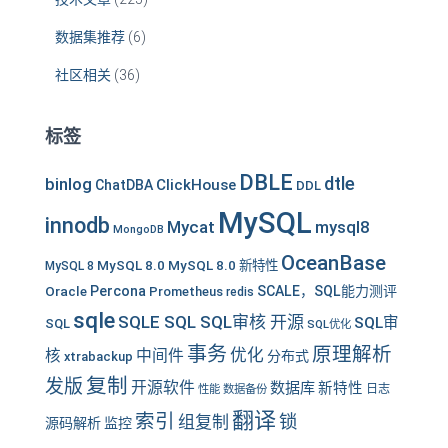
数据集推荐
(6)
社区相关
(36)
标签
DBLE
dtle
binlog
ClickHouse
ChatDBA
DDL
MySQL
innodb
Mycat
mysql8
MongoDB
OceanBase
MySQL 8.0
MySQL 8.0 新特性
MySQL 8
Oracle
Percona
SCALE，SQL能力测评
Prometheus
redis
sqle
SQLE SQL SQL审核 开源
SQL审
SQL
SQL优化
事务
原理解析
优化
中间件
核
分布式
xtrabackup
复制
发版
开源软件
数据库
新特性
性能
数据备份
日志
翻译
索引
锁
组复制
源码解析
监控