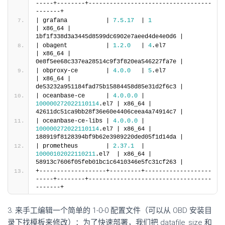
-----+--------+-----------------------------------
-------+
| grafana           | 
7.5
.17
  | 
1
| x86_64 | 
1bf1f338d3a3445d8599dc6902e7aeed4de4e0d6 |
| obagent           | 
1.2
.0
   | 
4
.el7                  
| x86_64 | 
0e8f5ee68c337ea28514c9f3f820ea546227fa7e |
| obproxy-ce        | 
4.0
.0
   | 
5
.el7                  
| x86_64 | 
de53232a951184fad75b15884458d85e31d2f6c3 |
| oceanbase-ce      | 
4.0
.0
.0
 | 
100000272022110114
.el7 | x86_64 | 
42611dc51ca9bb28f36e60e4406ceea4a74914c7 |
| oceanbase-ce-libs | 
4.0
.0
.0
 | 
100000272022110114
.el7 | x86_64 | 
188919f8128394bf9b62e3989220ded05f1d14da |
| prometheus        | 
2.37
.1
  | 
10000102022110211
.el7  | x86_64 | 
58913c7606f05feb01bc1c6410346e5fc31cf263 |
+-------------------+---------+-------------------
-----+--------+-----------------------------------
-------+
3. 来手工编辑一个简单的 1-0-0 配置文件（可以从 OBD 安装目
录下找模板来修改）：为了快速部署，我们把 datafile_size 和