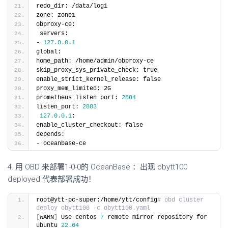
redo_dir: /data/log1
zone: zone1
obproxy-ce:
 servers:
- 
127.0
.0
.1
global:
home_path: /home/admin/obproxy-ce
skip_proxy_sys_private_check: true
enable_strict_kernel_release: false
proxy_mem_limited: 2G
prometheus_listen_port: 
2884
listen_port: 
2883
127.0
.0
.1
:
enable_cluster_checkout: false
depends:
- oceanbase-ce
4. 用 OBD 来部署1-0-0的 OceanBase ：出现 obytt100
deployed 代表部署成功！
root@ytt-pc-super:/home/ytt/config
# obd cluster 
deploy obytt100 -c obytt100.yaml 
[
WARN
]
 Use centos 
7
 remote mirror repository for 
ubuntu 
22.04