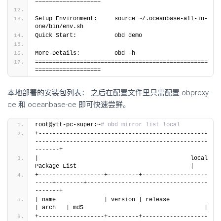
===================
Setup Environment:     source ~/.oceanbase-all-in-
one/bin/env.sh 
Quick Start:           obd demo 
More Details:          obd -h 
==================================================
===================
本地部署的安装包列表： 之后在配置文件里只需配置 obproxy-
ce 和 oceanbase-ce 即可快速尝鲜。
root@ytt-pc-super:~
# obd mirror list local
+-------------------------------------------------
--------------------------------------------------
-------+
|                                            local 
Package List                                 |
+-------------------+---------+-------------------
-----+--------+-----------------------------------
-------+
| name              | version | release                
| arch   | md5                                   |
+-------------------+---------+-------------------