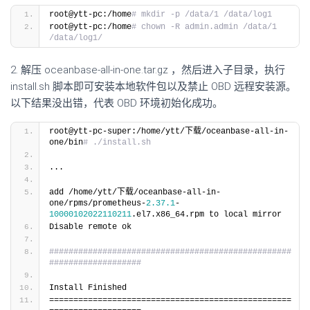
root@ytt-pc:/home
# mkdir -p /data/1 /data/log1
root@ytt-pc:/home
# chown -R admin.admin /data/1 
/data/log1/
2. 解压 oceanbase-all-in-one.tar.gz ，然后进入子目录，执行
install.sh 脚本即可安装本地软件包以及禁止 OBD 远程安装源。
以下结果没出错，代表 OBD 环境初始化成功。
root@ytt-pc-super:/home/ytt/下载/oceanbase-all-in-
one/bin
# ./install.sh
...
add /home/ytt/下载/oceanbase-all-in-
one/rpms/prometheus-
2.37
.1
-
10000102022110211
.el7.x86_64.rpm to local mirror
Disable remote ok
##################################################
###################
Install Finished 
==================================================