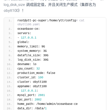
log_disk_size 调成固定值，并且关闭生产模式（集群名为
obytt100）！
root@ytt-pc-super:/home/ytt/config
# cat 
obytt100.yaml 
oceanbase-ce:
servers:
- 
127.0
.0
.1
global:
memory_limit: 9G
system_memory: 3G
datafile_size: 30G
log_disk_size: 30G
devname: lo
cpu_count: 
32
production_mode: false
cluster_id: 
100
cluster: obytt100
appname: obytt100
127.0
.0
.1
:
mysql_port: 
2881
rpc_port: 
2882
home_path: /home/admin/oceanbase-ce
data_dir: /data/
1