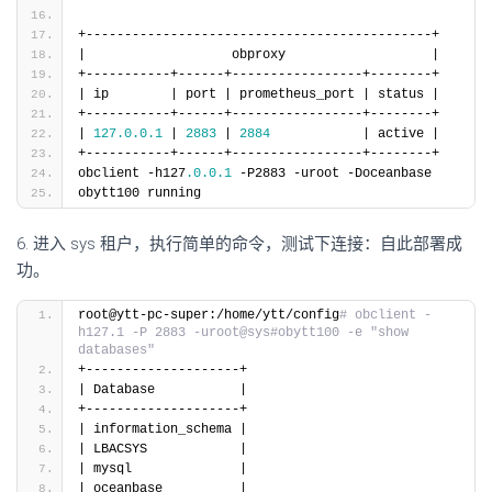
+---------------------------------------------+
|                   obproxy                   |
+-----------+------+-----------------+--------+
| ip        | port | prometheus_port | status |
+-----------+------+-----------------+--------+
| 
127.0
.0
.1
 | 
2883
 | 
2884
            | active |
+-----------+------+-----------------+--------+
obclient -h127
.0
.0
.1
 -P2883 -uroot -Doceanbase
obytt100 running
6. 进入 sys 租户，执行简单的命令，测试下连接：自此部署成
功。
root@ytt-pc-super:/home/ytt/config
# obclient -
h127.1 -P 2883 -uroot@sys#obytt100 -e "show 
databases"
+--------------------+
| Database           |
+--------------------+
| information_schema |
| LBACSYS            |
| mysql              |
| oceanbase          |