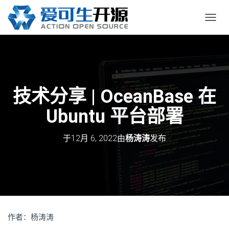
切
换
导
航
技术分享 | OceanBase 在
Ubuntu 平台部署
于
12月 6, 2022
由
杨涛涛
发布
作者：杨涛涛